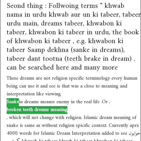
Seond thing : Follwoing terms " khwab
nama in urdu khwab aur un ki tabeer, tabeer
urdu main, dreams tabeer, khwabon ki
tabeer, khwabon ki tabeer in urdu, the book
of khwabon ki tabeer , e.g. khwabon ki
tabeer Saanp dekhna (sanke in dreams),
tabeer dant tootna (teeth brake in dream) .
can be searched here and many more
These dreams are not religion specific terminology every human
being can use it and see is that was a close to meaning and
interpretation like viewing
Snake
in dreams meanss enemy in the real life .Or ,
broken teeth dreams meaning
, which will not change with religion. Islamic dream meaning of
snake is same as without religion spicific context. Currently aprx
4000 words for Islamic Dream Interpretation added to see خوابوں