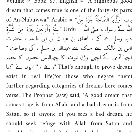
Volume 9, Book 87. English = “A righteous good
dream that comes true is one of the forty-six parts
of An-Nubuwwa.” Arabic = “باب الرُّؤْيَا الصَّالِحَةُ جُزْءٌ مِنْ
سِتَّةٍ وَأَرْبَعِينَ جُزْءًا مِنَ النُّبُوَّةِ” Urdu=” اللہ کے رسول ، صلی اللہ
علیہ وسلم ہے کہ ، اسحاق بن عبداللہ بن ابی طلحہ ، حضرت
انس بن مالک سے ملک سے عبداللہ بن مسلم ، کی وضاحت "
اچھا آدمی کے اچھے وژن نبوت کا چھیالیس حصوں کا حصہ
ہے . " انہوں نے کہا ." That’s enough to prove dream
exist in real life(for those who negate them)
further regarding categories of dreams here comes
verse. The Prophet (saw) said, "A good dream that
comes true is from Allah, and a bad dream is from
Satan, so if anyone of you sees a bad dream, he
should seek refuge with Allah from Satan and