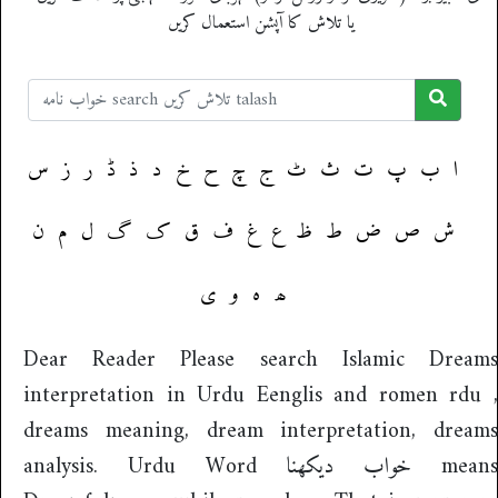
یا تلاش کا آپشن استعمال کریں
ا
ب
پ
ت
ث
ٹ
ج
چ
ح
خ
د
ذ
ڈ
ر
ز
س
ش
ص
ض
ط
ظ
ع
غ
ف
ق
ک
گ
ل
م
ن
ھ
ہ
و
ی
Dear Reader Please search Islamic Dreams
interpretation in Urdu Eenglis and romen rdu ,
dreams meaning, dream interpretation, dreams
analysis. Urdu Word خواب دیکھنا means