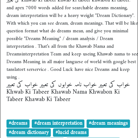
کی تعبیر khawab ki tabeer khwab ki tabeer khwabon ki tabeer.
and aprx 7000 words added for searchable dreams meaning,
dream interpretation will be a heavy weight "Dream Dictionary".
With which you can see dream, dream meanings. That will be like
question format what do dreams mean, and give you minimal
possible "Dreams Meaning" / dream analysis / Dream
interpretation . That’s all from the Khawab Nama and
Dreamsinterpretation Team and keep useing Khawab nama to see
Dreams Meaning in all major languese of world with google best
tanslatort serservice . Good Luck have nice Dreams and keep
using .
خواب کی تعبیر خواب نامہ خوابوں کی تعبیر خواب کی تعبیر
Khwab Ki Tabeer Khawab Nama Khwabon Ki
Tabeer Khawab Ki Tabeer
#dreams
#dream interpretation
#dream meanings
#dream dictionary
#lucid dreams