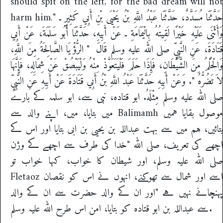
should spit on the left, for the bad dream will not
harm him." حَدَّثَنَا مُسَدَّدٌ، حَدَّثَنَا عَبْدُ اللَّهِ بْنُ يَحْيَى بْنِ أَبِي كَثِيرٍ ـ
وَأَثْنَى عَلَيْهِ خَيْرًا لَقِيتُهُ بِالْيَمَامَةِ ـ عَنْ أَبِيهِ، حَدَّثَنَا أَبُو سَلَمَةَ، عَنْ أَبِي
قَتَادَةَ، عَنِ النَّبِيِّ صلى الله عليه وسلم قَالَ ‏ "‏ الرُّؤْيَا الصَّالِحَةُ مِنَ اللَّهِ،
وَالْحُلْمُ مِنَ الشَّيْطَانِ، فَإِذَا حَلَمَ فَلْيَتَعَوَّذْ مِنْهُ وَلْيَبْصُقْ عَنْ شِمَالِهِ، فَإِنَّهَا
لاَ تَضُرُّهُ ‏"‏‏.‏ وَعَنْ أَبِيهِ حَدَّثَنَا عَبْدُ اللَّهِ بْنُ أَبِي قَتَادَةَ عَنْ أَبِيهِ عَنِ النَّبِيِّ
صلى الله عليه وسلم مِثْلَهُ‏.‏ ابو قتادہ، نبی سے، ابو سلمہ کے بارے
میں بتایا، میں، اپنے والد سے Balimamh موصول بقایا ہمیں
بتائیں، ہم میں سے بہت عبداللہ بن یحیی بن ابی بتایا اور اس کے
اچھے کی تعریف، صلی اللہ "خدا کی طرف سے اچھے کے وژن
صلی اللہ علیہ وسلم، اور شیطان کا خواب، کہا خواب تو
Fletaoz اسے اور شمال سے تھوکنے، انہوں نے اس کو نقصان
پہنچانے نہیں ہے "اور ان کے والد حضرت سے ان کے والد
سے عبداللہ بن ابو قتادہ کو بتایا، امن اس طرح اللہ علیہ وسلم.