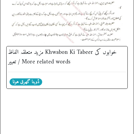
مزید متعلقہ الفاظ ‎Khwabon Ki Tabeer خوابوں کی
تعبیر / More related words
ڈوبنا گھرق ہونا