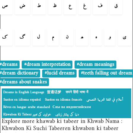
ق
ف
غ
ع
ظ
ط
ض
ص
ی
و
ہ
ھ
ن
م
ل
گ
ک
#dreams
#dream interpretation
#dream meanings
#dream dictionary
#lucid dreams
#teeth falling out dream
#dreams about snakes
Dreams in English Language
普通话梦
सपने हिंदी भाषा में
Sueños en idioma español
Sueños en idioma francés
أحلام في اللغة العربية الفصحى
Rêves en langue arabe standard
Сны на индонезийском
دنیا کی بیشتر زبانیں
‎Khwabon Ki Tabeer خوابوں کی تعبیر
Explore more khawab ki tabeer in Khwab Nama :
Khwabon Ki Suchi Tabeeren khwabon ki tabeer