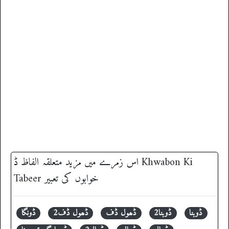
ڈ
اس زمرے میں مزید متعلقہ الفاظ
‎ Khwabon Ki
Tabeer خوابوں کی تعبیر
ڈوبنا
ڈوبنا2
ڈھول ڈف
ڈھول ڈف2
ڈونگا