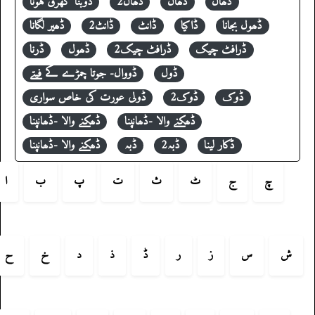
ڈھال
ڈھال
ڈھال2
ڈوبنا گھرق ہونا
ڈھول بجانا
ڈاکیا
ڈانٹ
ڈانٹ2
ڈھیر لگانا
ڈرافٹ چیک
ڈرافٹ چیک2
ڈھول
ڈرنا
ڈول
ڈووال- جوتا چمڑے کے فیتے
ڈوک
ڈوک2
ڈولی عورت کی خاص سواری
ڈھکنے والا -ڈھانپنا
ڈھکنے والا -ڈھانپنا
ڈکار لینا
ڈبہ2
ڈبہ
ڈھکنے والا -ڈھانپنا
چ
ج
ٹ
ث
ت
پ
ب
ا
ش
س
ز
ر
ڈ
ذ
د
خ
ح