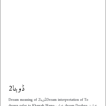
ڈوبنا2
Dream meaning of ڈوبنا2Dream interpretation of To
drown refer to Khawab Nama خواب dream Doobna خوابوں