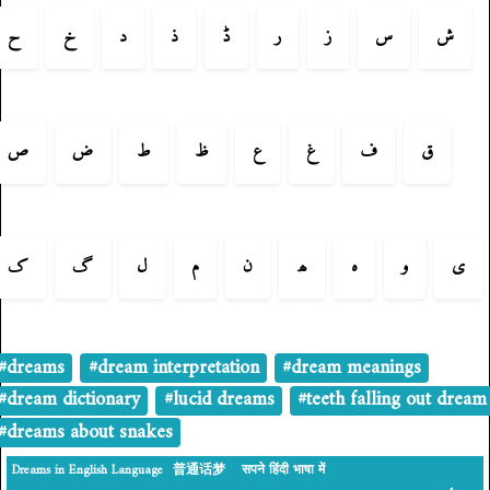
ش
س
ز
ر
ڈ
ذ
د
خ
ح
ق
ف
غ
ع
ظ
ط
ض
ص
ی
و
ہ
ھ
ن
م
ل
گ
ک
#dreams
#dream interpretation
#dream meanings
#dream dictionary
#lucid dreams
#teeth falling out dream
#dreams about snakes
Dreams in English Language
普通话梦
सपने हिंदी भाषा में