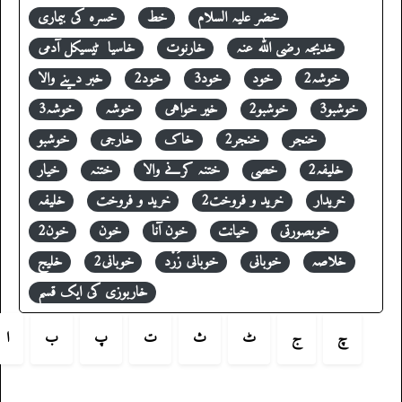
خضر علیہ السلام
خط
خسرہ کی بیماری
خدیجہ رضی اللہ عنہ
خارنوت
خاسیا ٹیسیکل آدمی
خوشہ2
خود
خود3
خود2
خبر دینے والا
خوشبو3
خوشبو2
خیر خواہی
خوشہ
خوشہ3
خنجر
خنجر2
خاک
خارجی
خوشبو
خلیفہ2
خصی
ختنہ کرنے والا
ختنہ
خیار
خریدار
خرید و فروخت2
خرید و فروخت
خلیفہ
خوبصورتی
خیانت
خون آنا
خون
خون2
خلاصہ
خوبانی
خوبانی زَرْد
خوبانی2
خلیج
خاربوزی کی ایک قسم
چ
ج
ٹ
ث
ت
پ
ب
ا