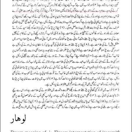
لوہار