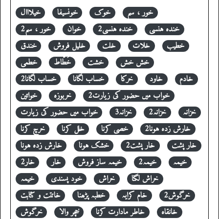
خور ، سم
خوک
خونسیفا
خیلااال
خندہ ہنسی
خندہ ہنسی2
خوان
خور ، سم2
خطیب
خلات
خلت
خلیل فروش
خندق
خش خش
خشت
خَطّاط
خطمی
خادم
خاود
خرکا
خساب لگانا
خساب لگانا2
خواب میں حضور کی زیارت2
خربوزہ
خواتین
خزانہ
خزانہ2
خزانہ3
خواب میں حضور کی زیارت
خارش زدہ ہونا2
خصی کرنا
خلل کرنا
خرچ کرنا
خار پشت
خار پشت2
خشک ہونا
خارش زدہ ہونا
خیمہ
خیمہ2
خیمہ ساز فروش
خار
خار2
خراش لگنا
خراش
خود پسندی
خیمہ
خرگوش2
خام کرایہ
خطبہ پڑھنا
خاتتت و کتابت
خانقاہ
خاطر مادارت کرنا
خچر والا
خرگوش