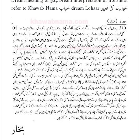
Dream meaning of لوہارDream interpretation of ironsmith
refer to Khawab Nama خواب dream Lohaar خوابوں کی تعبیر
بخار