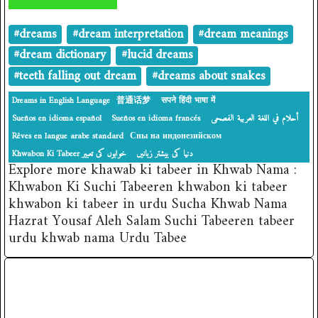
#dreams
#dream interpretation
#dream meanings
#dream dictionary
#lucid dreams
#teeth falling out dream
#dreams about snakes
Dreams in English Language
普通话梦
सपने हिंदी भाषा में
Sueños en idioma español
Sueños en idioma francés
أحلام في اللغة العربية الفصحى
Rêves en langue arabe standard
Сны на индонезийском
دنیا کی بیشتر زبانیں
‎Khwabon Ki Tabeer خوابوں کی تعبیر
Explore more khawab ki tabeer in Khwab Nama :
Khwabon Ki Suchi Tabeeren khwabon ki tabeer
khwabon ki tabeer in urdu Sucha Khwab Nama
Hazrat Yousaf Aleh Salam Suchi Tabeeren tabeer
urdu khwab nama Urdu Tabee