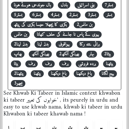
بستر7
بنی اسرائیل
بادل
بال جوندحی ہوئے ہونا
بستر
بستر3
بستر2
بستر4
بستر6
بستر5
بن مانس2
بکری کا پچھلا حیسا بکری کی پیٹھ
بیوی کے پاس نا جانے کی حلف کھانا
بن مانس
برائی سے رکنا
بیواقوفی
بدلہ لینا
بدلہ لینا2
بیٹا2
بہار
بھینگی آنکھ2
بھینگی آنکھ
بھاپ
بیٹھنا
بردہ فروشی
برف
برف
برف
بیٹا
بیج لگانا
باغ دیکھنا
باغ دیکھنا
بیٹھنا
بیٹھنا2
بچھو3
See Khwab Ki Tabeer in Islamic context khwabon
ki tabeer خوابوں کی تعبیر' , its peurely in urdu and
easy to use khwab nama, khwab ki tabeer in urdu
Khwabon ki tabeer khawab nama !
چ
ج
ٹ
ث
ت
پ
ب
ا