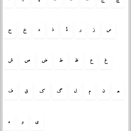
س
ز
ر
ڈ
ذ
د
خ
ح
غ
ع
ظ
ط
ض
ص
ش
ھ
ن
م
ل
گ
ک
ق
ف
ی
و
ہ