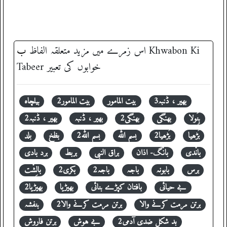
ب
اس زمرے میں مزید متعلقہ الفاظ
‎ Khwabon Ki
Tabeer خوابوں کی تعبیر
بھیر ، ڈنبہ3
بیت المامور
بیت المامور2
بیلچاہ
بِنَولا
بھنگی
بھنگی2
بھیر ، ڈنبہ
بھیر ، ڈنبہ2
بُڑھیا
بُڑھیا2
بسم اللہ
بسم اللہ2
بظخ
بلد
بانْدی
بانْگ- اذان
براق النبی
بربط
برد بادی
برس
بابونہ
باجہ
باجہ2
بکری2
بالِشْت
بے حیائی
بافتان کپڑے بنائی
بھیڑیا
بھیڑیا2
برتن مرمت کرنے والا
برتن مرمت کرنے والا2
بنفشہ
بد شکل ضدی آدمی2
بے ہوش
برتن فاروش