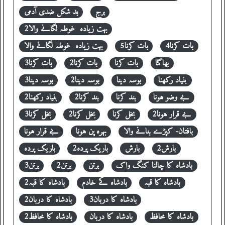
برج
بد شکل ضدی آدمی
بہت زیادہ غوطہ لگانے والا2
بات کرنا4
بات کرنا5
بہت زیادہ غوطہ لگانے والا
بھاگنا
بات کرنا
بات کرنا2
بات کرنا3
بنیاد رکھنا
بوسہ دینا
بوسہ دینا2
بوسہ دینا3
بے وضو ہونا
بند کرنا
بند کرنا2
بنیاد رکھنا2
بے قرار ہونا2
بخل کرنا
بخل کرنا2
بخل کرنا3
بافتان- کپڑے بنانے والا
بہرہ پن ہونا
بے قرار ہونا
بارش2
بارش
باریک پردہ2
باریک پردہ
بادشاہ کا چالنا کنگ واک
برتن
برتن2
برتن3
بادشاہ کا قبہ
بادشاہ کے خادم
بادشاہ کا قبہ2
بادشاہ کا دربان3
بادشاہ کا دربان2
بادشاہ کا محافظ
بادشاہ کا دربان
بادشاہ کا محافظ2