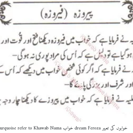
Dream meaning of فیروزہDream interpretation of Turquoise refer to Khawab Nama خواب dream Feroza خوابوں کی تعبیر