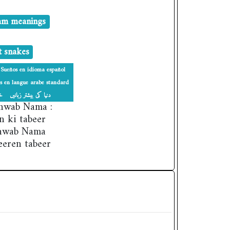
am meanings
t snakes
Sueños en idioma español
s en langue arabe standard
دنیا کی بیشتر زبانیں
خوا
Khwab Nama :
 ki tabeer
Khwab Nama
eeren tabeer