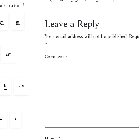
ab nama !
Leave a Reply
چ
ج
Your email address will not be published.
Requ
*
س
Comment
*
ف
غ
ہ
ھ
Name
*