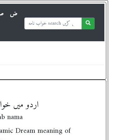
ض
ص
 in Urdu / اردو میں خواب کی تشریح
R khawab nama
فیروزہ Dekhna.! khwab ki Tabeer خواب میں " فیروزہ " دیکھنے کی تعبیر Islamic Dream meaning of