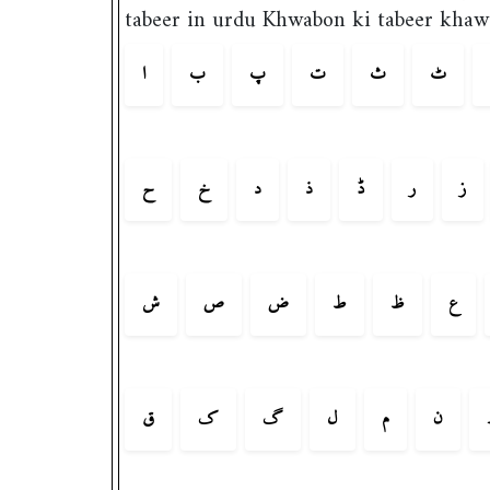
tabeer in urdu Khwabon ki tabeer khaw
ٹ
ث
ت
پ
ب
ا
ز
ر
ڈ
ذ
د
خ
ح
ع
ظ
ط
ض
ص
ش
ن
م
ل
گ
ک
ق