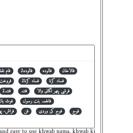
فالاخان
فالودہ
فالودہ2
فام نق
فساد کرنا
فساد کرنا2
فروخت ب
فرشی پتھر لگانی والا
فتنہ
فتنہ2
فاطمہ بنت رسول
فوٹ بال
فوج
فوج کی وردی
فن
فراش- پھ