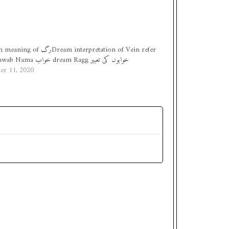
 رگDream interpretation of Vein refer
to Khawab Nama خواب dream Ragg خوابوں کی تعبیر
er 11, 2020