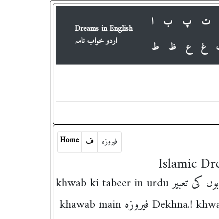
ت
پ
ب
ا
Dreams in English
اردو خواب نامہ
غ
ع
ظ
ط
Home
فیروزہ
ف