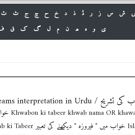
ش
س
ز
ر
ڈ
ذ
د
خ
ح
چ
ج
ٹ
ث
ی
و
ہ
ھ
ن
م
ل
گ
ک
ق
ف
Islamic Dreams interpretation
khwab ki tabeer in urdu خوابوں کی تعبیر Khwabon ki tabeer khwab nama O
khawab main 