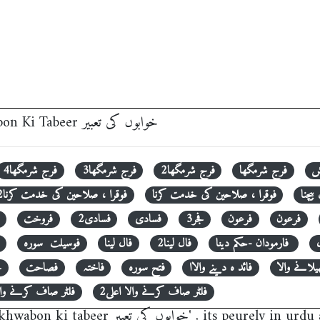
‎ Khwabon Ki Tabeer خوابوں کی تعبیر
ش
فرج شرمگھا
فرج شرمگھا2
فرج شرمگھا3
فرج شرمگھا4
یچنا
فوقرا ، صلاحین کی خدمت کرنا
فوقرا ، صلاحین کی خدمت کرنا2
فرعون
فرعون
فجر3
فسادی
فسادی2
فروخت
فارمودان -حکم دینا
فال لینا2
فال لینا
فوسیلت سورہ
یلانے والا
فائد ہ دینے والاا
فتح سورہ
فاختہ
فصاحت
ف
فلٹر صاف کرنے والا اعلی2
فلٹر صاف کرنے والا
n urdu and easy to use khwab nama, khwab ki