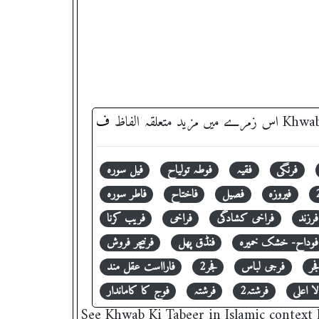
اس زمرے میں مزید متعلقہ الفاظ
ف
فرنگی
فقیہ
فوطہ تولیاح
فیل سورہ
فیروزہ
فصیل
فاختاح
فاطر سورہ
فرزند
فراخی کشادگی
فراخی
فریب کرنا
فوداح- خشک خمیرہ
فنڈق پھل
فرنیچر فروش
جر
فرجی لباس
فجر2
فارااست عقل مند
 اعلی
فرشتہ2
فرشتہ
فوج کا کاماندار
See Khwab Ki Tabeer in Islamic context khwabon ki tabeer خوابوں کی تعبیر' , its peurely i