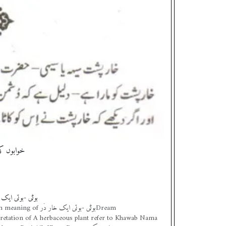
Thorn back refer to Khawab Nama خواب dream Khar Pasht خوابوں کی تعبیر
بوٹی -بوتی ایک خ
 of بوٹی -بوتی ایک خار دَرDream
pretation of A herbaceous plant refer to Khawab Nama