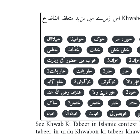
اس زمرے میں مزید متعلقہ الفاظ
خ
خور ، سم
خوک
خونسیفا
خیلااال
خش خش
خشت
خَطّاط
خطمی
خزانہ2
خزانہ3
خواب میں حضور کی زیارت
خار
خار2
خار پشت
خار پشت2
خچر والا
خرگوش
خرگوش2
خام کرایہ
خود2
خبر دینے والا
خدیجہ رضی اللہ عنہ
ختنہ
خیار
خنجر
خنجر2
خاک
خوبصورتی
خیانت
خون آنا
خون
See Khwab Ki Tabeer in Islamic context khwabon ki tabeer خوابوں کی تعبیر' , its peurely i
tabeer in urdu Khwabon ki tabeer khaw