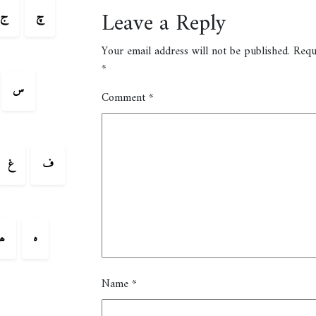
Leave a Reply
چ
ج
Your email address will not be published.
Requ
*
س
Comment
*
ف
غ
ہ
ھ
Name
*