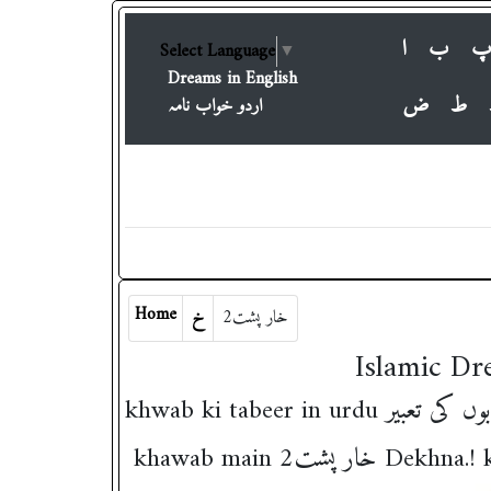
ب
ا
Select Language
▼
Dreams in English
ط
ض
اردو خواب نامہ
Home
خار پشت2
خ