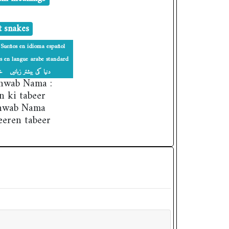
t snakes
Sueños en idioma español
s en langue arabe standard
دنیا کی بیشتر زبانیں
خوا
Khwab Nama :
 ki tabeer
Khwab Nama
eeren tabeer