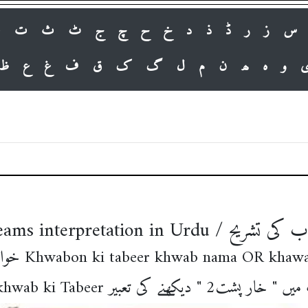
س
ز
ر
ڈ
ذ
د
خ
ح
چ
ج
ٹ
ث
ت
پ
و
ہ
ھ
ن
م
ل
گ
ک
ق
ف
غ
ع
ظ
Islamic Dreams interpretation
khwab ki tabeer in urdu خوابوں کی تعبیر Khwabon ki tabeer khwab nama O