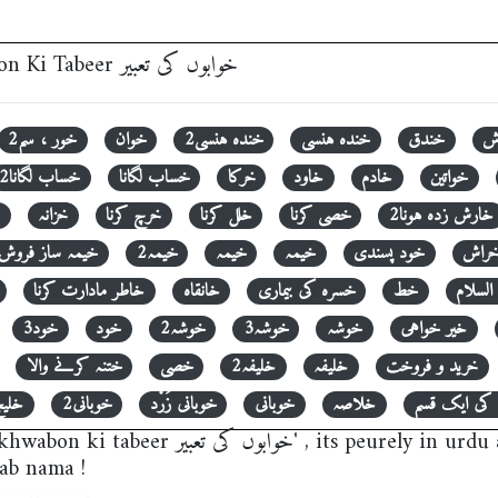
‎ Khwabon Ki Tabeer خوابوں کی تعبیر
ش
خندق
خندہ ہنسی
خندہ ہنسی2
خوان
خور ، سم2
خواتین
خادم
خاود
خرکا
خساب لگانا
خساب لگانا2
خارش زدہ ہونا2
خصی کرنا
خلل کرنا
خرچ کرنا
خزانہ
راش
خود پسندی
خیمہ
خیمہ
خیمہ2
خیمہ ساز فروش
السلام
خط
خسرہ کی بیماری
خانقاہ
خاطر مادارت کرنا
خیر خواہی
خوشہ
خوشہ3
خوشہ2
خود
خود3
خرید و فروخت
خلیفہ
خلیفہ2
خصی
ختنہ کرنے والا
 کی ایک قسم
خلاصہ
خوبانی
خوبانی زَرْد
خوبانی2
خلیج
n urdu and easy to use khwab nama, khwab ki
ab nama !