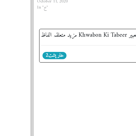
October 11, 2020
In "خ"
خار پشت2