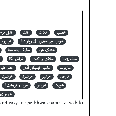
خطیب
خلات
خلت
خلیل فرو
خواب میں حضور کی زیارت2
خربوزہ
خشک ہونا
خارش زدہ ہونا
خطبہ پڑھنا
خاتتت و کتابت
خراش لگنا
خ
خارنوت
خاسیا ٹیسیکل آدمی
خضر علیہ 
خارجی
خوشبو
خوشبو3
خوشبو2
خون2
خریدار
خرید و فروخت2
خاربوزی