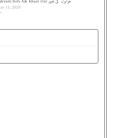
خواب dream Boti Aik Khaar Dar خوابوں کی تعبیر
er 11, 2020
In "ب"