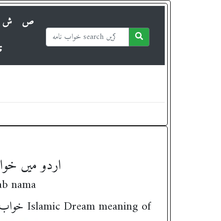
ص
ش
ی
 in Urdu / اردو میں خواب کی تشریح
R khawab nama
khawab main خار پشت2 Dekhna.! khwab ki Tabeer خواب میں " خار پشت2 " دیکھنے کی تعبیر Islamic Dream meaning of