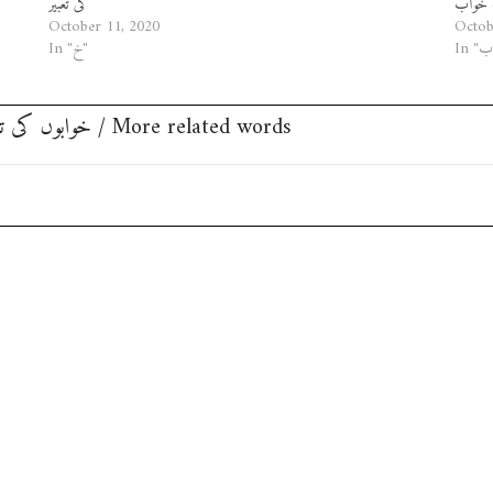
کی تعبیر
October 11, 2020
Octob
In "خ"
مزید متعلقہ الفاظ ‎Khwabon Ki Tabeer خوابوں کی تعبیر / More related words