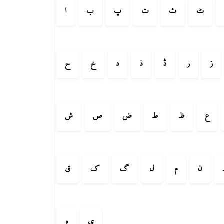
ٹ
ث
ت
پ
ب
ا
ز
ر
ڈ
ذ
د
خ
ح
ع
ظ
ط
ض
ص
ش
ن
م
ل
گ
ک
ق
ی
و