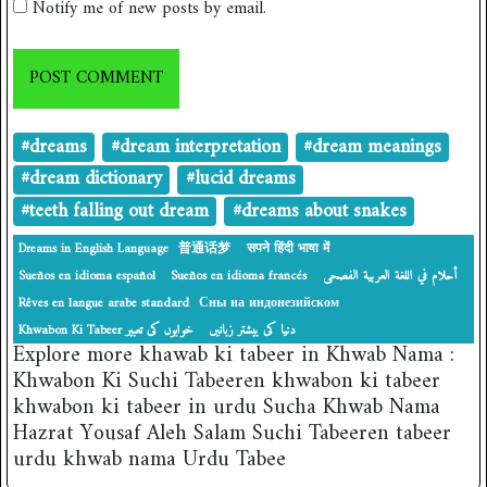
Notify me of new posts by email.
#dreams
#dream interpretation
#dream meanings
#dream dictionary
#lucid dreams
#teeth falling out dream
#dreams about snakes
Dreams in English Language
普通话梦
सपने हिंदी भाषा में
Sueños en idioma español
Sueños en idioma francés
أحلام في اللغة العربية الفصحى
Rêves en langue arabe standard
Сны на индонезийском
دنیا کی بیشتر زبانیں
‎Khwabon Ki Tabeer خوابوں کی تعبیر
Explore more khawab ki tabeer in Khwab Nama :
Khwabon Ki Suchi Tabeeren khwabon ki tabeer
khwabon ki tabeer in urdu Sucha Khwab Nama
Hazrat Yousaf Aleh Salam Suchi Tabeeren tabeer
urdu khwab nama Urdu Tabee