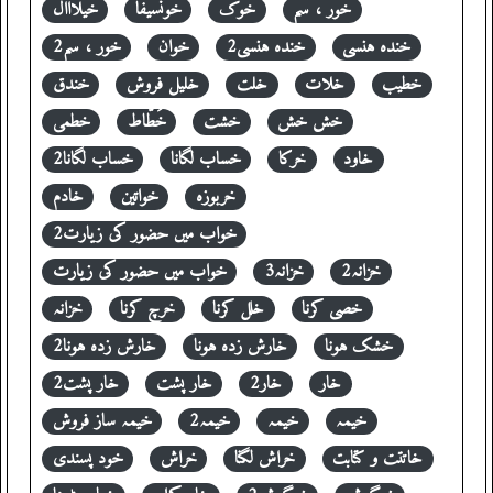
خور ، سم
خوک
خونسیفا
خیلااال
خندہ ہنسی
خندہ ہنسی2
خوان
خور ، سم2
خطیب
خلات
خلت
خلیل فروش
خندق
خش خش
خشت
خَطّاط
خطمی
خاود
خرکا
خساب لگانا
خساب لگانا2
خربوزہ
خواتین
خادم
خواب میں حضور کی زیارت2
خزانہ2
خزانہ3
خواب میں حضور کی زیارت
خصی کرنا
خلل کرنا
خرچ کرنا
خزانہ
خشک ہونا
خارش زدہ ہونا
خارش زدہ ہونا2
خار
خار2
خار پشت
خار پشت2
خیمہ
خیمہ
خیمہ2
خیمہ ساز فروش
خاتتت و کتابت
خراش لگنا
خراش
خود پسندی