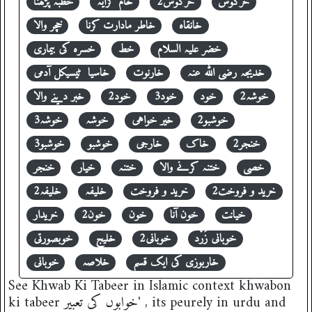
خرگوش
خرگوش2
خام کرایہ
خطبہ پڑھنا
خانقاہ
خاطر مادارت کرنا
خچر والا
خضر علیہ السلام
خط
خسرہ کی بیماری
خدیجہ رضی اللہ عنہ
خارنوت
خاسیا ٹیسیکل آدمی
خوشہ2
خود
خود3
خود2
خبر دینے والا
خوشبو2
خیر خواہی
خوشہ
خوشہ3
خنجر2
خاک
خارجی
خوشبو
خوشبو3
خصی
ختنہ کرنے والا
ختنہ
خیار
خنجر
خرید و فروخت2
خرید و فروخت
خلیفہ
خلیفہ2
خیانت
خون آنا
خون
خون2
خریدار
خوبانی زَرْد
خوبانی2
خلیج
خوبصورتی
خاربوزی کی ایک قسم
خلاصہ
خوبانی
See Khwab Ki Tabeer in Islamic context khwabon
ki tabeer خوابوں کی تعبیر' , its peurely in urdu and