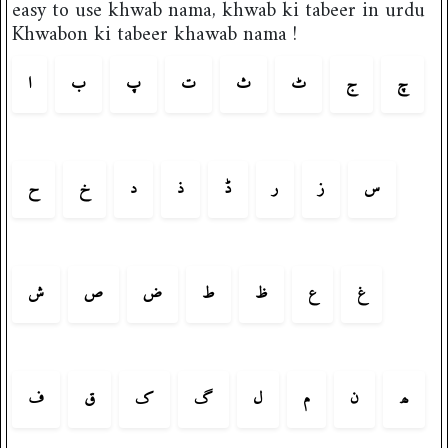
easy to use khwab nama, khwab ki tabeer in urdu
Khwabon ki tabeer khawab nama !
چ
ج
ٹ
ث
ت
پ
ب
ا
س
ز
ر
ڈ
ذ
د
خ
ح
غ
ع
ظ
ط
ض
ص
ش
ھ
ن
م
ل
گ
ک
ق
ف