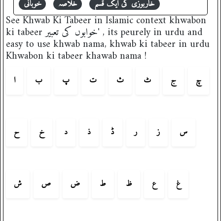
خاربوزی کی ایک قسم
خلاصہ
خوبانی
See Khwab Ki Tabeer in Islamic context khwabon
ki tabeer خوابوں کی تعبیر' , its peurely in urdu and
easy to use khwab nama, khwab ki tabeer in urdu
Khwabon ki tabeer khawab nama !
چ
ج
ٹ
ث
ت
پ
ب
ا
س
ز
ر
ڈ
ذ
د
خ
ح
غ
ع
ظ
ط
ض
ص
ش