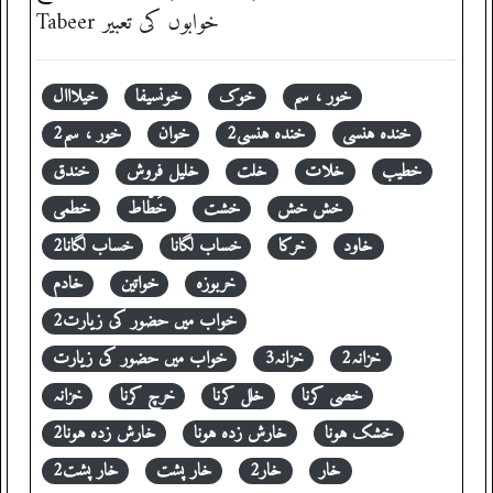
Tabeer خوابوں کی تعبیر
خور ، سم
خوک
خونسیفا
خیلااال
خندہ ہنسی
خندہ ہنسی2
خوان
خور ، سم2
خطیب
خلات
خلت
خلیل فروش
خندق
خش خش
خشت
خَطّاط
خطمی
خاود
خرکا
خساب لگانا
خساب لگانا2
خربوزہ
خواتین
خادم
خواب میں حضور کی زیارت2
خزانہ2
خزانہ3
خواب میں حضور کی زیارت
خصی کرنا
خلل کرنا
خرچ کرنا
خزانہ
خشک ہونا
خارش زدہ ہونا
خارش زدہ ہونا2
خار
خار2
خار پشت
خار پشت2