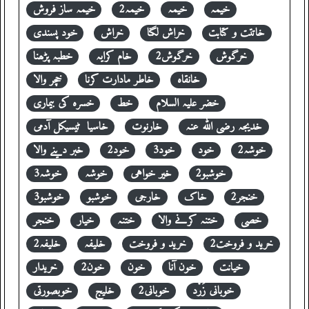
خیمہ
خیمہ
خیمہ2
خیمہ ساز فروش
خاتتت و کتابت
خراش لگنا
خراش
خود پسندی
خرگوش
خرگوش2
خام کرایہ
خطبہ پڑھنا
خانقاہ
خاطر مادارت کرنا
خچر والا
خضر علیہ السلام
خط
خسرہ کی بیماری
خدیجہ رضی اللہ عنہ
خارنوت
خاسیا ٹیسیکل آدمی
خوشہ2
خود
خود3
خود2
خبر دینے والا
خوشبو2
خیر خواہی
خوشہ
خوشہ3
خنجر2
خاک
خارجی
خوشبو
خوشبو3
خصی
ختنہ کرنے والا
ختنہ
خیار
خنجر
خرید و فروخت2
خرید و فروخت
خلیفہ
خلیفہ2
خیانت
خون آنا
خون
خون2
خریدار
خوبانی زَرْد
خوبانی2
خلیج
خوبصورتی