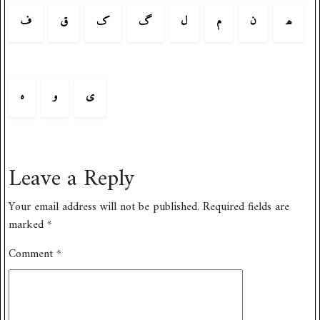
ھ
ن
م
ل
گ
ک
ق
ف
ی
و
ہ
Leave a Reply
Your email address will not be published.
Required fields are
marked
*
Comment
*